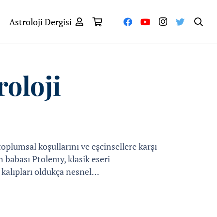
Astroloji Dergisi
oloji
 toplumsal koşullarını ve eşcinsellere karşı
n babası Ptolemy, klasik eseri
n kalıpları oldukça nesnel…